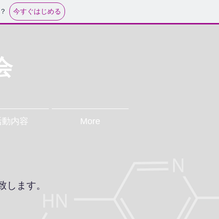
今すぐはじめる
？
会
活動内容
More
致します。